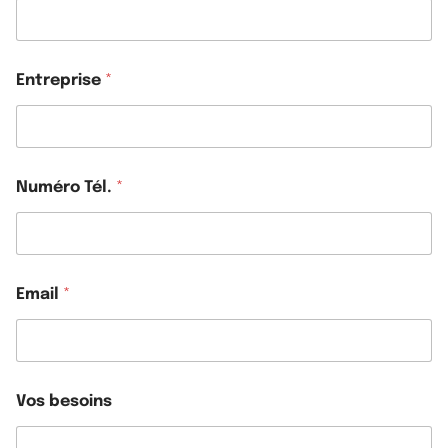
Entreprise
*
Numéro Tél.
*
Email
*
T
Vos besoins
é
l
.