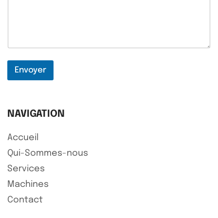
b
e
s
o
i
n
s
Envoyer
C
o
m
p
l
NAVIGATION
e
t
Accueil
Qui-Sommes-nous
Services
Machines
Contact